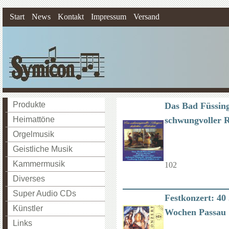
Start
News
Kontakt
Impressum
Versand
Produkte
Das Bad Füssing
Heimattöne
schwungvoller R
Orgelmusik
Geistliche Musik
Kammermusik
102
Diverses
Super Audio CDs
Festkonzert: 40
Künstler
Wochen Passau
Links