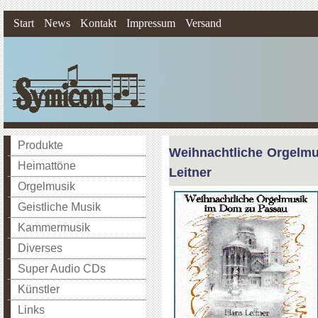
Start
News
Kontakt
Impressum
Versand
Produkte
Weihnachtliche Orgelm
Heimattöne
Leitner
Orgelmusik
Geistliche Musik
Kammermusik
Diverses
Super Audio CDs
Künstler
Links