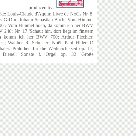
produced by:
rke: Louis-Claude d'Aquin: Livre de Noëls Nr. 8,
nces G-Dur; Johann Sebastian Bach: Vom Himmel
06 / Vom Himmel hoch, da komm ich her BWV
48: Nr. 17 'Schaut hin, dort liegt im finstern
a komm ich her BWV 700; Arthur Piechler:
est; Walther R. Schuster: Noël; Paul Hiller: O
haler: Präludien für die Weihnachtszeit op. 17,
o Dienel: Sonate f. Orgel op. 32 'Große