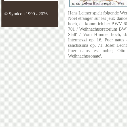
Hans Leitner spielt folgende We
© Symicon 1999 - 2026
Noël etranger sur les jeux da
hoch, da komm ich her BWV 6
701 / Weihnachtsoratorium BWV 2
Stall' / Vom Himmel hoch, d
Intermezzi op. 16, Puer natus 
sanctissima op. 71; Josef Lecht
Puer natus est nobis; Ott
Weihnachtssonate'.